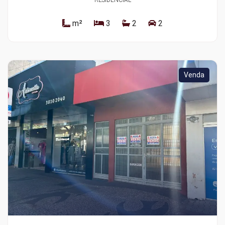
m²
3
2
2
Venda